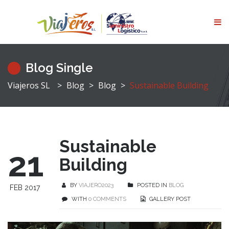
Blog Single
Viajeros SL
>
Blog
>
Blog
>
Sustainable Building
Sustainable
21
Building
BY
VIAJERO2023
POSTED IN
BLOG
FEB 2017
WITH
0 COMMENTS
GALLERY POST